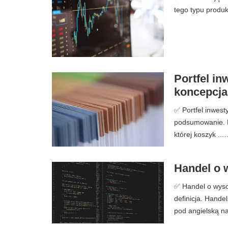
tego typu produk
Portfel inw
koncepcja
✅ Portfel inwesty
podsumowanie. P
której koszyk ...
Handel o w
✅ Handel o wysoki
definicja. Hande
pod angielską n