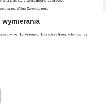
i oraz tych, które są niezbędne do procesu.
procesu przez Walne Zgromadzenie.
 i wymierania
ocesu, w wyniku którego zniknie nasza firma, kolejność faz