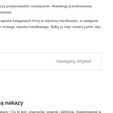
rczy przeprowadzić rozwiązanie i likwidację przedmiotowej
aszania.
zapisów księgowych firmy w rejestrze handlowym, a następnie
m nowego rejestru handlowego. Byłby to więc ostatni punkt, aby
Następny Artykuł
ją nakazy
kazy | Co to jest, znaczenie, pojęcie i definicja. Inwestowanie w