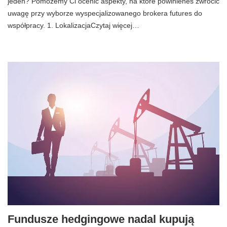
jeden? Pomożemy Ci ocenić aspekty, na które powinieneś zwrócić
uwagę przy wyborze wyspecjalizowanego brokera futures do
współpracy. 1. LokalizacjaCzytaj więcej…
Fundusze hedgingowe nadal kupują