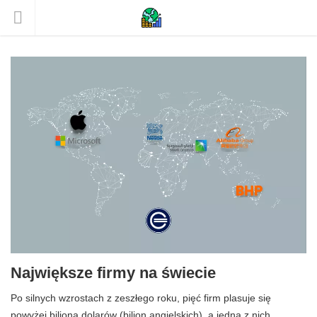
Największe firmy na świecie
Po silnych wzrostach z zeszłego roku, pięć firm plasuje się
powyżej biliona dolarów (bilion angielskich), a jedna z nich,