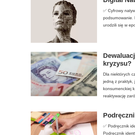
✅ Cyfrowy natywny
podsumowanie. Ko
urodzili się w e
Dewaluacj
kryzysu?
Dla niektórych c
jedną z praktyk,
konsumenckiej kr
reaktywację zaró
Podręczni
✅ Podręcznik iden
Podręcznik ident