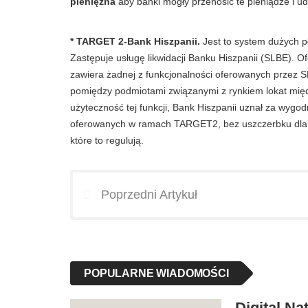
pieniężna
aby banki mogły przenosić te pieniądze i u
* TARGET 2-Bank Hiszpanii.
Jest to system dużych pł
Zastępuje usługę likwidacji Banku Hiszpanii (SLBE). O
zawiera żadnej z funkcjonalności oferowanych przez SL
pomiędzy podmiotami związanymi z rynkiem lokat mię
użyteczność tej funkcji, Bank Hiszpanii uznał za wygod
oferowanych w ramach TARGET2, bez uszczerbku dla uz
które to regulują.
Poprzedni Artykuł
POPULARNE WIADOMOŚCI
Digital Nat