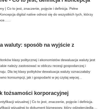
 | Co to jest, znaczenie, pojęcie i definicja. Pełne
ncepcja digital native odnosi się do wszystkich tych, którzy
poce...…
a waluty: sposób na wyjście z
złonków klasy politycznej i ekonomistów dewaluacja waluty jest
 jakie należy zastosować w obliczu recesji gospodarczej i
aju. Dla tej klasy polityków dewaluacja waluty oznaczałaby
wno konsumpcji, jak i gospodarki w jej czytaj więcej…
k tożsamości korporacyjnej
tyfikacji wizualnej | Co to jest, znaczenie, pojęcie i definicja.
yfikacji wizualnej to dokument biznesowy, który odzwierciedla ...