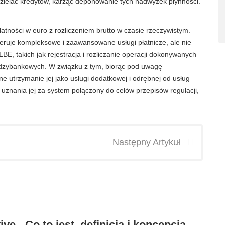
dzielać kredytów, karząc deponowanie tych nadwyżek płynności.
atności w euro z rozliczeniem brutto w czasie rzeczywistym.
feruje kompleksowe i zaawansowane usługi płatnicze, ale nie
BE, takich jak rejestracja i rozliczanie operacji dokonywanych
dzybankowych. W związku z tym, biorąc pod uwagę
ne utrzymanie jej jako usługi dodatkowej i odrębnej od usług
nania jej za system połączony do celów przepisów regulacji,
Następny Artykuł
ive - Co to jest, definicja i koncepcja