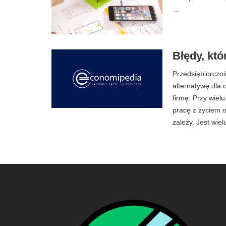
…
Błędy, kt
Przedsiębiorczoś
alternatywę dla 
firmę. Przy wiel
pracę z życiem 
zależy. Jest wie