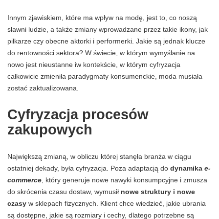
Innym zjawiskiem, które ma wpływ na modę, jest to, co noszą
sławni ludzie, a także zmiany wprowadzane przez takie ikony, jak
piłkarze czy obecne aktorki i performerki. Jakie są jednak klucze
do rentowności sektora? W świecie, w którym wymyślanie na
nowo jest nieustanne iw kontekście, w którym cyfryzacja
całkowicie zmieniła paradygmaty konsumenckie, moda musiała
zostać zaktualizowana.
Cyfryzacja procesów
zakupowych
Największą zmianą, w obliczu której stanęła branża w ciągu
ostatniej dekady, była cyfryzacja. Poza adaptacją do
dynamika
e-
commerce
, który generuje nowe nawyki konsumpcyjne i zmusza
do skrócenia czasu dostaw, wymusił
nowe struktury i nowe
czasy
w sklepach fizycznych. Klient chce wiedzieć, jakie ubrania
są dostępne, jakie są rozmiary i cechy, dlatego potrzebne są