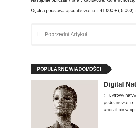
Następnie obliczamy straty kapitałowe, które wynoszą:
Ogólna podstawa opodatkowania = 41 000 + (-5 000) 
Poprzedni Artykuł
POPULARNE WIADOMOŚCI
Digital Nat
✅ Cyfrowy natywny
podsumowanie. Ko
urodzili się w e