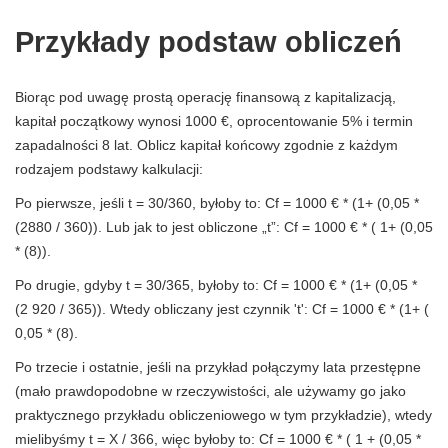
Przykłady podstaw obliczeń
Biorąc pod uwagę prostą operację finansową z kapitalizacją,
kapitał początkowy wynosi 1000 €, oprocentowanie 5% i termin
zapadalności 8 lat. Oblicz kapitał końcowy zgodnie z każdym
rodzajem podstawy kalkulacji:
Po pierwsze, jeśli t = 30/360, byłoby to: Cf = 1000 € * (1+ (0,05 *
(2880 / 360)). Lub jak to jest obliczone „t”: Cf = 1000 € * ( 1+ (0,05
* (8)).
Po drugie, gdyby t = 30/365, byłoby to: Cf = 1000 € * (1+ (0,05 *
(2 920 / 365)). Wtedy obliczany jest czynnik 't': Cf = 1000 € * (1+ (
0,05 * (8).
Po trzecie i ostatnie, jeśli na przykład połączymy lata przestępne
(mało prawdopodobne w rzeczywistości, ale używamy go jako
praktycznego przykładu obliczeniowego w tym przykładzie), wtedy
mielibyśmy t = X / 366, więc byłoby to: Cf = 1000 € * ( 1 + (0,05 *