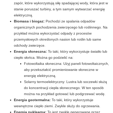
zapór, które wykorzystują siłę spadającej wody, która jest w
stanie poruszać turbiny, a tym samym wytwarzać energię
elektryczną.
Biomasa i biogaz:
Pochodzi ze spalania odpadów
organicznych pochodzenia zwierzęcego lub roślinnego. Na
przykład można wykorzystać odpady z procesów
przemysłowych określonych nasion lub roślin lub same
odchody zwierzęce.
Energia słoneczna:
To taki, który wykorzystuje światło lub
ciepło słońca. Można go podzielić na:
Fotowoltaika słoneczna: Użyj paneli fotowoltaicznych,
aby przekształcić promieniowanie słoneczne w
energię elektryczną.
Solarny termoelektryczny: Lustra lub soczewki służą
do koncentracji ciepła słonecznego. W ten sposób
można na przykład gotować lub podgrzewać wodę.
Energia geotermalna:
To taki, który wykorzystuje
wewnętrzne ciepło ziemi. Zwykle służy do ogrzewania.
Energia nuklearna:
To jest zwykle generowane przez