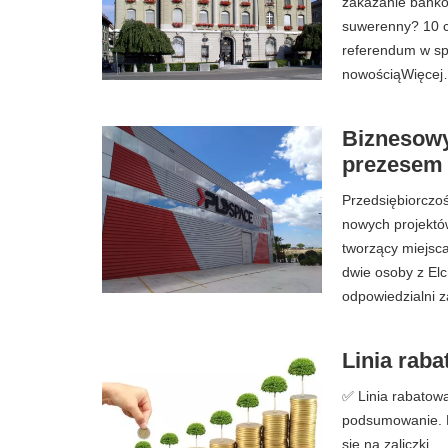
zakazanie banko
suwerenny? 10 c
referendum w sp
nowościąWięce
Biznesowy
prezesem
Przedsiębiorczo
nowych projektó
tworzący miejsc
dwie osoby z Elc
odpowiedzialni z
Linia rabat
✅ Linia rabatowa 
podsumowanie. L
się na zaliczki ..