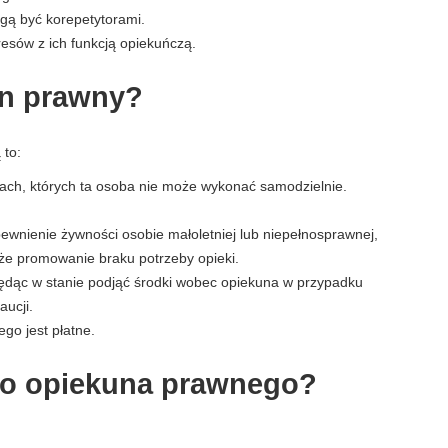
ogą być korepetytorami.
eresów z ich funkcją opiekuńczą.
un prawny?
 to:
ch, których ta osoba nie może wykonać samodzielnie.
pewnienie żywności osobie małoletniej lub niepełnosprawnej,
kże promowanie braku potrzeby opieki.
będąc w stanie podjąć środki wobec opiekuna w przypadku
aucji.
go jest płatne.
sko opiekuna prawnego?