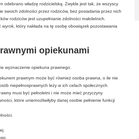
ym odebrano władzę rodzicielską. Zwykle jest tak, że wszyscy
e swoich zdolności przez rodziców, bez posiadania przez nich
ów rodziców jest uzupełnianie zdolności małoletnich.
 wyrok, który nakłada na tę osobę obowiązek pozostawania
prawnymi opiekunami
obie wyznaczenie opiekuna prawnego.
iekunem prawnym może być również osoba prawna, o ile nie
i osób niepełnosprawnych leży w ich celach społecznych.
rawny musi być pełnoletni i nie może mieć przyczyny
ości, które uniemożliwiłyby danej osobie pełnienie funkcji
lności.
ej.
ego.