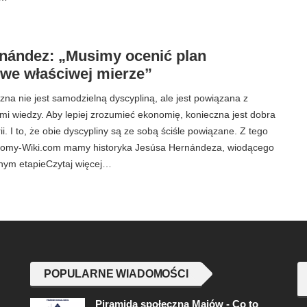
nández: „Musimy ocenić plan
 we właściwej mierze”
a nie jest samodzielną dyscypliną, ale jest powiązana z
mi wiedzy. Aby lepiej zrozumieć ekonomię, konieczna jest dobra
i. I to, że obie dyscypliny są ze sobą ściśle powiązane. Z tego
omy-Wiki.com mamy historyka Jesúsa Hernándeza, wiodącego
dnym etapieCzytaj więcej…
POPULARNE WIADOMOŚCI
Piramida społeczna Majów - Co to