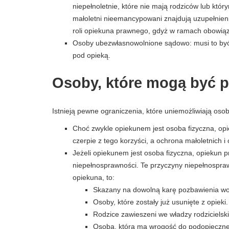
niepełnoletnie, które nie mają rodziców lub któr
małoletni nieemancypowani znajdują uzupełnieni
roli opiekuna prawnego, gdyż w ramach obowiązk
Osoby ubezwłasnowolnione sądowo: musi to być
pod opieką.
Osoby, które mogą być 
Istnieją pewne ograniczenia, które uniemożliwiają os
Choć zwykle opiekunem jest osoba fizyczna, op
czerpie z tego korzyści, a ochrona małoletnich 
Jeżeli opiekunem jest osoba fizyczna, opiekun p
niepełnosprawności. Te przyczyny niepełnosprawn
opiekuna, to:
Skazany na dowolną karę pozbawienia wo
Osoby, które zostały już usunięte z opieki.
Rodzice zawieszeni we władzy rodzicielski
Osoba, która ma wrogość do podopieczn