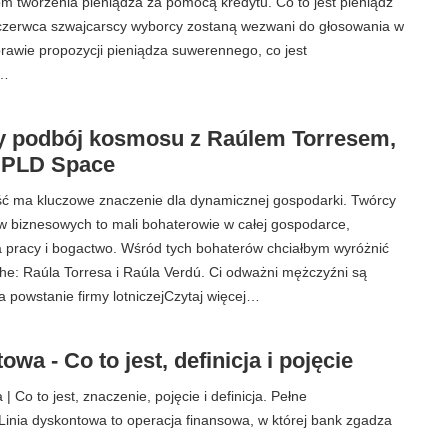
m tworzenia pieniądza za pomocą kredytu. Co to jest pieniądz
zerwca szwajcarscy wyborcy zostaną wezwani do głosowania w
rawie propozycji pieniądza suwerennego, co jest
j…
 podbój kosmosu z Raúlem Torresem,
 PLD Space
ść ma kluczowe znaczenie dla dynamicznej gospodarki. Twórcy
w biznesowych to mali bohaterowie w całej gospodarce,
a pracy i bogactwo. Wśród tych bohaterów chciałbym wyróżnić
he: Raúla Torresa i Raúla Verdú. Ci odważni mężczyźni są
a powstanie firmy lotniczejCzytaj więcej…
owa - Co to jest, definicja i pojęcie
| Co to jest, znaczenie, pojęcie i definicja. Pełne
inia dyskontowa to operacja finansowa, w której bank zgadza
.…