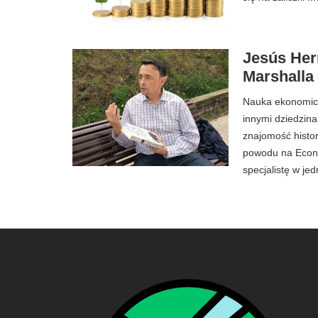
Jesús Her
Marshalla
Nauka ekonomiczn
innymi dziedzina
znajomość histori
powodu na Econ
specjalistę w je