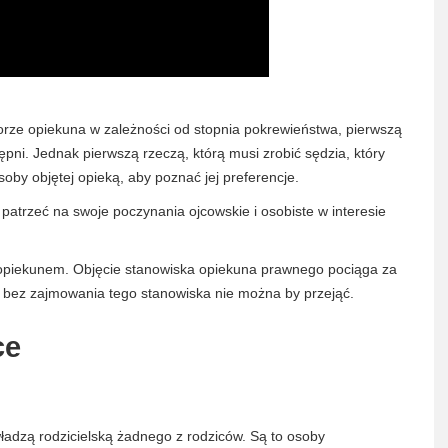
yborze opiekuna w zależności od stopnia pokrewieństwa, pierwszą
ępni. Jednak pierwszą rzeczą, którą musi zrobić sędzia, który
by objętej opieką, aby poznać jej preferencje.
patrzeć na swoje poczynania ojcowskie i osobiste w interesie
opiekunem. Objęcie stanowiska opiekuna prawnego pociąga za
h bez zajmowania tego stanowiska nie można by przejąć.
ce
ładzą rodzicielską żadnego z rodziców. Są to osoby