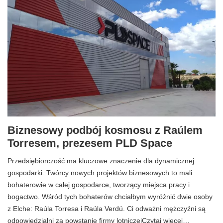
Biznesowy podbój kosmosu z Raúlem
Torresem, prezesem PLD Space
Przedsiębiorczość ma kluczowe znaczenie dla dynamicznej
gospodarki. Twórcy nowych projektów biznesowych to mali
bohaterowie w całej gospodarce, tworzący miejsca pracy i
bogactwo. Wśród tych bohaterów chciałbym wyróżnić dwie osoby
z Elche: Raúla Torresa i Raúla Verdú. Ci odważni mężczyźni są
odpowiedzialni za powstanie firmy lotniczejCzytaj więcej…