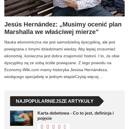
Jesús Hernández: „Musimy ocenić plan
Marshalla we właściwej mierze”
Nauka ekonomiczna nie jest samodzielną dyscypliną, ale jest
powiązana z innymi dziedzinami wiedzy. Aby lepiej zrozumieć
ekonomię, konieczna jest dobra znajomość historii. I to, że obie
dyscypliny są ze sobą ściśle powiązane. Z tego powodu na
Economy-Wiki.com mamy historyka Jesúsa Hernándeza,
wiodącego specjalistę w jednym etapieCzytaj więcej…
NAJPOPULARNIEJSZE ARTYKUŁY
Karta debetowa - Co to jest, definicja i
pojęcie