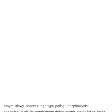
Innymi słowy, poprzez tego typu polisę ubezpieczyciel
zobowiązuje się do regularnego dokonywania płatności na rzecz