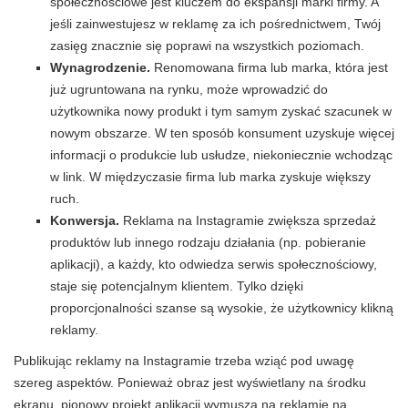
społecznościowe jest kluczem do ekspansji marki firmy. A
jeśli zainwestujesz w reklamę za ich pośrednictwem, Twój
zasięg znacznie się poprawi na wszystkich poziomach.
Wynagrodzenie.
Renomowana firma lub marka, która jest
już ugruntowana na rynku, może wprowadzić do
użytkownika nowy produkt i tym samym zyskać szacunek w
nowym obszarze. W ten sposób konsument uzyskuje więcej
informacji o produkcie lub usłudze, niekoniecznie wchodząc
w link. W międzyczasie firma lub marka zyskuje większy
ruch.
Konwersja.
Reklama na Instagramie zwiększa sprzedaż
produktów lub innego rodzaju działania (np. pobieranie
aplikacji), a każdy, kto odwiedza serwis społecznościowy,
staje się potencjalnym klientem. Tylko dzięki
proporcjonalności szanse są wysokie, że użytkownicy klikną
reklamy.
Publikując reklamy na Instagramie trzeba wziąć pod uwagę
szereg aspektów. Ponieważ obraz jest wyświetlany na środku
ekranu, pionowy projekt aplikacji wymusza na reklamie na