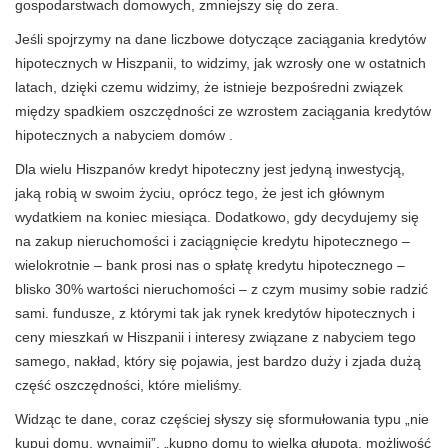
gospodarstwach domowych, zmniejszy się do zera.
Jeśli spojrzymy na dane liczbowe dotyczące zaciągania kredytów
hipotecznych w Hiszpanii, to widzimy, jak wzrosły one w ostatnich
latach, dzięki czemu widzimy, że istnieje bezpośredni związek
między spadkiem oszczędności ze wzrostem zaciągania kredytów
hipotecznych a nabyciem domów .
Dla wielu Hiszpanów kredyt hipoteczny jest jedyną inwestycją,
jaką robią w swoim życiu, oprócz tego, że jest ich głównym
wydatkiem na koniec miesiąca. Dodatkowo, gdy decydujemy się
na zakup nieruchomości i zaciągnięcie kredytu hipotecznego –
wielokrotnie – bank prosi nas o spłatę kredytu hipotecznego –
blisko 30% wartości nieruchomości – z czym musimy sobie radzić
sami. fundusze, z którymi tak jak rynek kredytów hipotecznych i
ceny mieszkań w Hiszpanii i interesy związane z nabyciem tego
samego, nakład, który się pojawia, jest bardzo duży i zjada dużą
część oszczędności, które mieliśmy.
Widząc te dane, coraz częściej słyszy się sformułowania typu „nie
kupuj domu, wynajmij”, „kupno domu to wielka głupota, możliwość