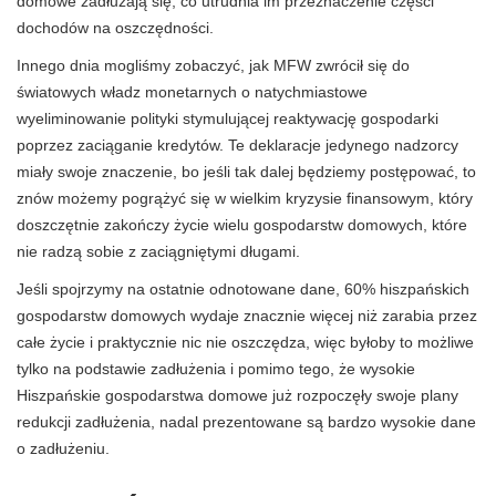
domowe zadłużają się, co utrudnia im przeznaczenie części
dochodów na oszczędności.
Innego dnia mogliśmy zobaczyć, jak MFW zwrócił się do
światowych władz monetarnych o natychmiastowe
wyeliminowanie polityki stymulującej reaktywację gospodarki
poprzez zaciąganie kredytów. Te deklaracje jedynego nadzorcy
miały swoje znaczenie, bo jeśli tak dalej będziemy postępować, to
znów możemy pogrążyć się w wielkim kryzysie finansowym, który
doszczętnie zakończy życie wielu gospodarstw domowych, które
nie radzą sobie z zaciągniętymi długami.
Jeśli spojrzymy na ostatnie odnotowane dane, 60% hiszpańskich
gospodarstw domowych wydaje znacznie więcej niż zarabia przez
całe życie i praktycznie nic nie oszczędza, więc byłoby to możliwe
tylko na podstawie zadłużenia i pomimo tego, że wysokie
Hiszpańskie gospodarstwa domowe już rozpoczęły swoje plany
redukcji zadłużenia, nadal prezentowane są bardzo wysokie dane
o zadłużeniu.