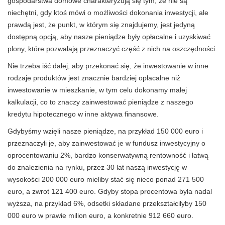
gospodarstwa domowe charakteryzują się tym, że nie są
niechętni, gdy ktoś mówi o możliwości dokonania inwestycji, ale
prawdą jest, że punkt, w którym się znajdujemy, jest jedyną
dostępną opcją, aby nasze pieniądze były opłacalne i uzyskiwać
plony, które pozwalają przeznaczyć część z nich na oszczędności.
Nie trzeba iść dalej, aby przekonać się, że inwestowanie w inne
rodzaje produktów jest znacznie bardziej opłacalne niż
inwestowanie w mieszkanie, w tym celu dokonamy małej
kalkulacji, co to znaczy zainwestować pieniądze z naszego
kredytu hipotecznego w inne aktywa finansowe.
Gdybyśmy wzięli nasze pieniądze, na przykład 150 000 euro i
przeznaczyli je, aby zainwestować je w fundusz inwestycyjny o
oprocentowaniu 2%, bardzo konserwatywną rentowność i łatwą
do znalezienia na rynku, przez 30 lat naszą inwestycję w
wysokości 200 000 euro mieliby stać się nieco ponad 271 500
euro, a zwrot 121 400 euro. Gdyby stopa procentowa była nadal
wyższa, na przykład 6%, odsetki składane przekształciłyby 150
000 euro w prawie milion euro, a konkretnie 912 660 euro.