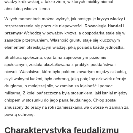
władzy królewskiej, a także ziem, w których mieliby niemal
absolutną władza: lenna.
W tych momentach można wykryć, jak następuje kryzys władzy i
rozprzestrzenia się poczucie niepewności. Równolegle
Handel
i
przemysł
Wchodzą w poważny kryzys, a gospodarka staje się w
zasadzie przetrwaniem. Własność gruntu staje się kluczowym
elementem określającym władzę, jaką posiada każda jednostka.
Struktura społeczna, oparta na zajmowanym poziomie
społecznym, została ukształtowana z praktyki poddaństwa i
niewoli. Wasalstwo, które było paktem zawartym między szlachtą,
czyli wolnymi ludźmi, było ochroną, jaką potężny człowiek oferuje
drugiemu, o mniejszej sile, w zamian za lojalność i pomoc
militarną. Z kolei pańszczyzna była stosunkiem, jaki istniał między
chłopem w stosunku do jego pana feudalnego. Chłop został
zmuszony do pracy na roli i zamieszkania we dworze w zamian za
pewną ochronę.
Charakterystyka feudalizmu