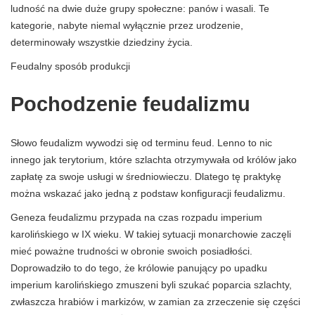
ludność na dwie duże grupy społeczne: panów i wasali. Te
kategorie, nabyte niemal wyłącznie przez urodzenie,
determinowały wszystkie dziedziny życia.
Feudalny sposób produkcji
Pochodzenie feudalizmu
Słowo feudalizm wywodzi się od terminu feud. Lenno to nic
innego jak terytorium, które szlachta otrzymywała od królów jako
zapłatę za swoje usługi w średniowieczu. Dlatego tę praktykę
można wskazać jako jedną z podstaw konfiguracji feudalizmu.
Geneza feudalizmu przypada na czas rozpadu imperium
karolińskiego w IX wieku. W takiej sytuacji monarchowie zaczęli
mieć poważne trudności w obronie swoich posiadłości.
Doprowadziło to do tego, że królowie panujący po upadku
imperium karolińskiego zmuszeni byli szukać poparcia szlachty,
zwłaszcza hrabiów i markizów, w zamian za zrzeczenie się części