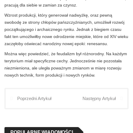
pracują dla siebie w zamian za czynsz.
Wzrost produkcji, który generował nadwyżkę, oraz pewną
swobodę ze strony chłopów pańszczyźnianych, umożliwił rozwój
początkującego i archaicznego rynku. Jednak z biegiem czasu
fakt ten umożliwiłby nowe odrodzenie miejskie, które od XIV wieku
zaczęłoby oświecać narodziny nowej epoki: renesansu.
Można więc powiedzieć, że feudalizm był różnorodny. Na każdym
terytorium miał specyficzne cechy. Jednocześnie nie pozostała
niezmieniona, ale uległa poważnym zmianom w miarę rozwoju
nowych technik, form produkcji i nowych rynków.
Poprzedni Artykuł
Następny Artykuł
POPULARNE WIADOMOŚCI