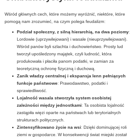
Wśród głównych cech, które możemy wyróżnić, niektóre, które
pomogą nam zrozumieć, na czym polega feudalizm:
Podział społeczny, z silną hierarchią, na dwa poziomy
:
Lordowie (uprzywilejowani) i wasale (nieuprzywilejowani).
Wśród panów byli szlachta i duchowieństwo. Prosty lud
tworzył upośledzony majątek, czyli ludność, która
produkowała i płaciła panom podatki, w zamian za
teoretyczną ochronę fizyczną i duchową.
Zanik władzy centralnej i ekspansja lenn pełniących
funkcje państwowe
: Prawodawstwo, podatki i
sprawiedliwość.
Lojalność wasala stworzyła system osobistej
zależności między jednostkami
: Ta osobista lojalność
zastąpiła więzi oparte na państwach lub terytorialnych
strukturach politycznych.
Zintensyfikowano życie na wsi
: Dzięki dominującej roli
ziemi w gospodarce. W konsekwencji świat miejski został