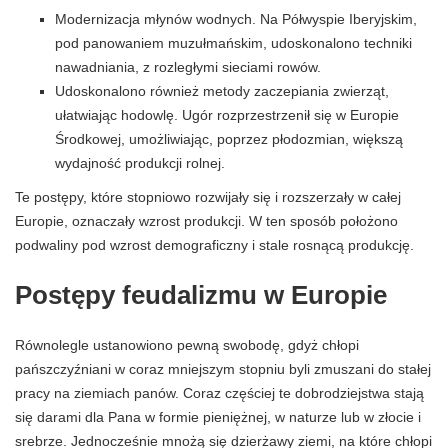
Modernizacja młynów wodnych. Na Półwyspie Iberyjskim,
pod panowaniem muzułmańskim, udoskonalono techniki
nawadniania, z rozległymi sieciami rowów.
Udoskonalono również metody zaczepiania zwierząt,
ułatwiając hodowlę. Ugór rozprzestrzenił się w Europie
Środkowej, umożliwiając, poprzez płodozmian, większą
wydajność produkcji rolnej.
Te postępy, które stopniowo rozwijały się i rozszerzały w całej
Europie, oznaczały wzrost produkcji. W ten sposób położono
podwaliny pod wzrost demograficzny i stale rosnącą produkcję.
Postępy feudalizmu w Europie
Równolegle ustanowiono pewną swobodę, gdyż chłopi
pańszczyźniani w coraz mniejszym stopniu byli zmuszani do stałej
pracy na ziemiach panów. Coraz częściej te dobrodziejstwa stają
się darami dla Pana w formie pieniężnej, w naturze lub w złocie i
srebrze. Jednocześnie mnożą się dzierżawy ziemi, na które chłopi