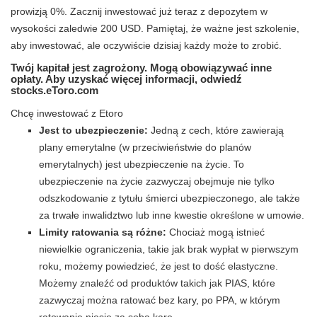
prowizją 0%. Zacznij inwestować już teraz z depozytem w
wysokości zaledwie 200 USD. Pamiętaj, że ważne jest szkolenie,
aby inwestować, ale oczywiście dzisiaj każdy może to zrobić.
Twój kapitał jest zagrożony. Mogą obowiązywać inne
opłaty. Aby uzyskać więcej informacji, odwiedź
stocks.eToro.com
Chcę inwestować z Etoro
Jest to ubezpieczenie:
Jedną z cech, które zawierają
plany emerytalne (w przeciwieństwie do planów
emerytalnych) jest ubezpieczenie na życie. To
ubezpieczenie na życie zazwyczaj obejmuje nie tylko
odszkodowanie z tytułu śmierci ubezpieczonego, ale także
za trwałe inwalidztwo lub inne kwestie określone w umowie.
Limity ratowania są różne:
Chociaż mogą istnieć
niewielkie ograniczenia, takie jak brak wypłat w pierwszym
roku, możemy powiedzieć, że jest to dość elastyczne.
Możemy znaleźć od produktów takich jak PIAS, które
zazwyczaj można ratować bez kary, po PPA, w którym
ratowanie niesie za sobą karę.