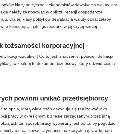
złonków klasy politycznej i ekonomistów dewaluacja waluty jest
 jakie należy zastosować w obliczu recesji gospodarczej i
aju. Dla tej klasy polityków dewaluacja waluty oznaczałaby
wno konsumpcji, jak i gospodarki w jej czytaj więcej…
k tożsamości korporacyjnej
tyfikacji wizualnej | Co to jest, znaczenie, pojęcie i definicja.
yfikacji wizualnej to dokument biznesowy, który odzwierciedla ...
órych powinni unikać przedsiębiorcy
ć to opcja, którą wiele osób decyduje się realizować jako
opcji pracy w określonym biznesie zarządzanym przez inną
u okazjach ten sposób pracy wybierany jest po to, by pogodzić
osobistym i realizować czynności, na których naprawdę nam