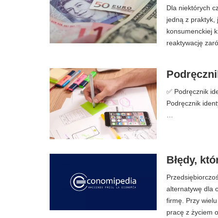
Dla niektórych c
jedną z praktyk,
konsumenckiej kr
reaktywację zaró
Podręczni
✅ Podręcznik iden
Podręcznik ident
…
Błędy, kt
Przedsiębiorczoś
alternatywę dla 
firmę. Przy wiel
pracę z życiem 