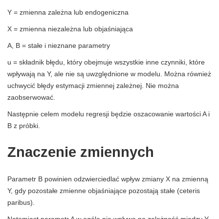
Y = zmienna zależna lub endogeniczna
X = zmienna niezależna lub objaśniająca
A, B = stałe i nieznane parametry
u = składnik błędu, który obejmuje wszystkie inne czynniki, które
wpływają na Y, ale nie są uwzględnione w modelu. Można również
uchwycić błędy estymacji zmiennej zależnej. Nie można
zaobserwować.
Następnie celem modelu regresji będzie oszacowanie wartości A i
B z próbki.
Znaczenie zmiennych
Parametr B powinien odzwierciedlać wpływ zmiany X na zmienną
Y, gdy pozostałe zmienne objaśniające pozostają stałe (ceteris
paribus).
Natomiast parametr A w ogóle nie wpływa na zależność między Y