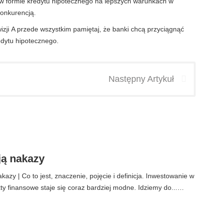
 formie kredytu hipotecznego na lepszych warunkach
w
konkurencją.
izji
A przede wszystkim pamiętaj, że banki chcą przyciągnąć
edytu hipotecznego.
Następny Artykuł
ją nakazy
kazy | Co to jest, znaczenie, pojęcie i definicja. Inwestowanie w
ty finansowe staje się coraz bardziej modne. Idziemy do...…