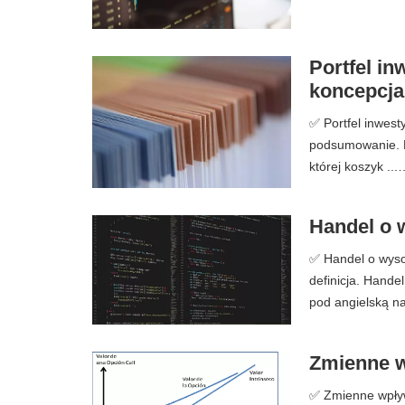
Portfel inw
koncepcja
✅ Portfel inwesty
podsumowanie. P
której koszyk ...
Handel o w
✅ Handel o wysoki
definicja. Hande
pod angielską n
Zmienne w
✅ Zmienne wpływa