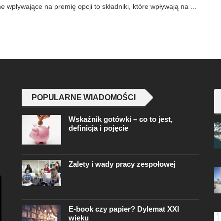
e wpływające na premię opcji to składniki, które wpływają na ...
POPULARNE WIADOMOŚCI
Wskaźnik gotówki – co to jest,
definicja i pojęcie
Zalety i wady pracy zespołowej
E-book czy papier? Dylemat XXI
wieku