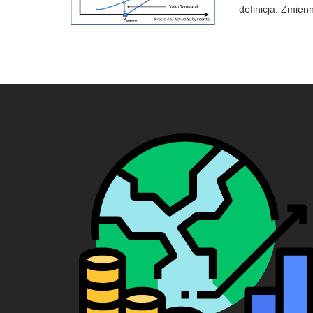
definicja. Zmienn
…