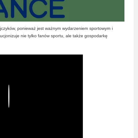
jczyków, ponieważ jest ważnym wydarzeniem sportowym i
cjonizuje nie tylko fanów sportu, ale także gospodarkę
Play