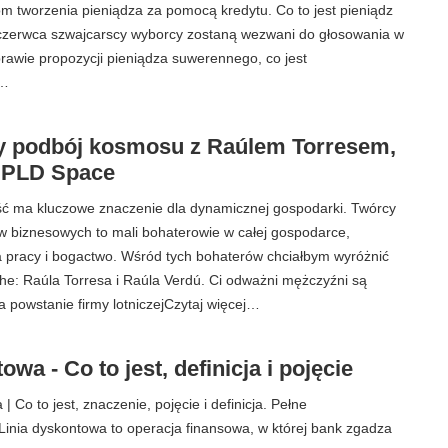
m tworzenia pieniądza za pomocą kredytu. Co to jest pieniądz
zerwca szwajcarscy wyborcy zostaną wezwani do głosowania w
rawie propozycji pieniądza suwerennego, co jest
j…
 podbój kosmosu z Raúlem Torresem,
 PLD Space
ść ma kluczowe znaczenie dla dynamicznej gospodarki. Twórcy
w biznesowych to mali bohaterowie w całej gospodarce,
a pracy i bogactwo. Wśród tych bohaterów chciałbym wyróżnić
he: Raúla Torresa i Raúla Verdú. Ci odważni mężczyźni są
a powstanie firmy lotniczejCzytaj więcej…
owa - Co to jest, definicja i pojęcie
| Co to jest, znaczenie, pojęcie i definicja. Pełne
inia dyskontowa to operacja finansowa, w której bank zgadza