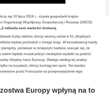
ńczy się 10 lipca 2016 r., ożywia gospodarki krajów
ez Organizację Współpracy Gospodarczej i Rozwoju (OECD)
,2 miliarda euro wartości dodanej.
stawie liczby widzów, którzy wezmą udział w 51 oficjalnych
 widzów będzie pochodzić z innego kraju. W konsekwencji każdy
ć pieniędzy, ponieważ w niniejszym badaniu szacuje się, że
 a zatem będzie musiał pokryć niezbędne wydatki na podróż:
każdy oficjalny mecz Eurocup. Dlatego według tej analizy
tylko na turystach, którzy kochają ten sport. Ten bardzo
oniesione przez Francuzów na przeprowadzenie tego
trzostwa Europy wpłyną na to