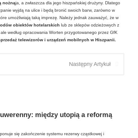
ką nożną
ja, a zwłaszcza dla jego hiszpańskiej drużyny. Dlatego
zpanie wyjdą na ulice i będą bronić swoich barw, zarówno w
które umożliwiają taką imprezę. Należy jednak zauważyć, że w
hodów obiektów hotelarskich
lub ze sklepów odzieżowych z
py, ale według opracowania Worten przygotowanego przez GfK
 sprzedaż telewizorów i urządzeń mobilnych w Hiszpanii.
Następny Artykuł
suwerenny: między utopią a reformą
oponuje się zakończenie systemu rezerwy cząstkowej i