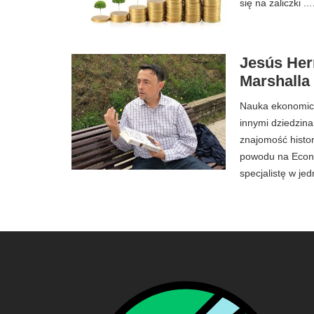
się na zaliczki ..
Jesús Her
Marshalla
Nauka ekonomiczn
innymi dziedzina
znajomość histori
powodu na Econ
specjalistę w je