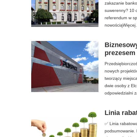
zakazanie banko
suwerenny? 10 c
referendum w sp
nowościąWięce
Biznesowy
prezesem
Przedsiębiorczo
nowych projektó
tworzący miejsc
dwie osoby z Elc
odpowiedzialni z
Linia rabat
✅ Linia rabatowa 
podsumowanie. L