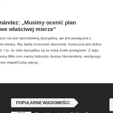
.…
nández: „Musimy ocenić plan
 we właściwej mierze”
a nie jest samodzielną dyscypliną, ale jest powiązana z
mi wiedzy. Aby lepiej zrozumieć ekonomię, konieczna jest dobra
i. I to, że obie dyscypliny są ze sobą ściśle powiązane. Z tego
omy-Wiki.com mamy historyka Jesúsa Hernándeza, wiodącego
dnym etapieCzytaj więcej…
POPULARNE WIADOMOŚCI