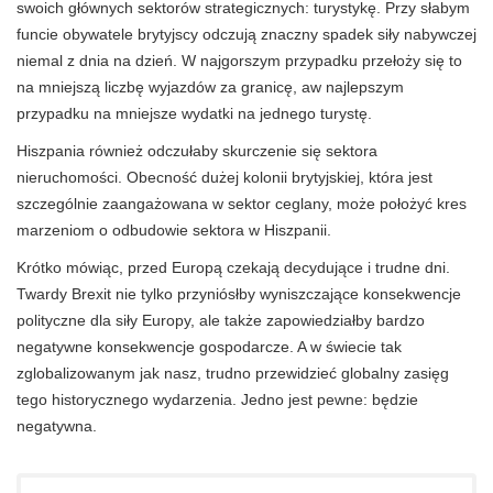
swoich głównych sektorów strategicznych: turystykę. Przy słabym
funcie obywatele brytyjscy odczują znaczny spadek siły nabywczej
niemal z dnia na dzień. W najgorszym przypadku przełoży się to
na mniejszą liczbę wyjazdów za granicę, aw najlepszym
przypadku na mniejsze wydatki na jednego turystę.
Hiszpania również odczułaby skurczenie się sektora
nieruchomości. Obecność dużej kolonii brytyjskiej, która jest
szczególnie zaangażowana w sektor ceglany, może położyć kres
marzeniom o odbudowie sektora w Hiszpanii.
Krótko mówiąc, przed Europą czekają decydujące i trudne dni.
Twardy Brexit nie tylko przyniósłby wyniszczające konsekwencje
polityczne dla siły Europy, ale także zapowiedziałby bardzo
negatywne konsekwencje gospodarcze. A w świecie tak
zglobalizowanym jak nasz, trudno przewidzieć globalny zasięg
tego historycznego wydarzenia. Jedno jest pewne: będzie
negatywna.