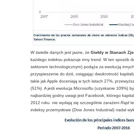
W świetle danych jest jasne, że
Giełdy w Stanach Zj
każdego indeksu pokazuje inny trend. W ten sposób d
sektorem technologicznym) podąża za ewolucją innych 
przyspieszenie do dziś, osiągając dwukrotność kapitali
takie jak Apple doceniają w tych latach 27%, przewyższ
(51%). A jeśli ewolucja Microsoftu (uzyskanie 109%) b
najbardziej godny uwagi jest Facebook, którego kapit
2012 roku. nie wydają się szczególnie zarażeni
Rajd
te
indeksy przemysłowe (Dow Jones Industrial) nadal wy