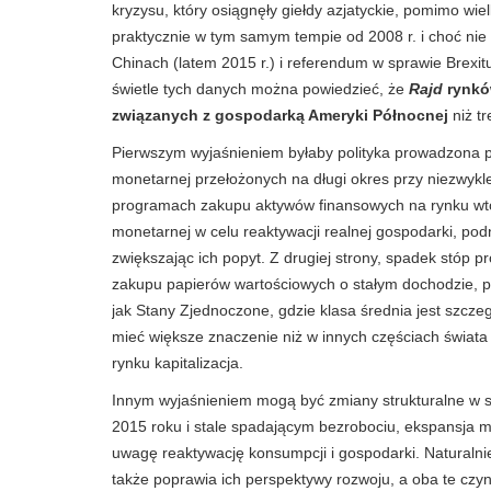
kryzysu, który osiągnęły giełdy azjatyckie, pomimo wie
praktycznie w tym samym tempie od 2008 r. i choć n
Chinach (latem 2015 r.) i referendum w sprawie Brexi
świetle tych danych można powiedzieć, że
Rajd
rynków
związanych z gospodarką Ameryki Północnej
niż t
Pierwszym wyjaśnieniem byłaby polityka prowadzona p
monetarnej przełożonych na długi okres przy niezwykl
programach zakupu aktywów finansowych na rynku wtór
monetarnej w celu reaktywacji realnej gospodarki, po
zwiększając ich popyt. Z drugiej strony, spadek stóp p
zakupu papierów wartościowych o stałym dochodzie, pr
jak Stany Zjednoczone, gdzie klasa średnia jest szczeg
mieć większe znaczenie niż w innych częściach świata
rynku kapitalizacja.
Innym wyjaśnieniem mogą być zmiany strukturalne w 
2015 roku i stale spadającym bezrobociu, ekspansja m
uwagę reaktywację konsumpcji i gospodarki. Naturalnie 
także poprawia ich perspektywy rozwoju, a oba te czynn