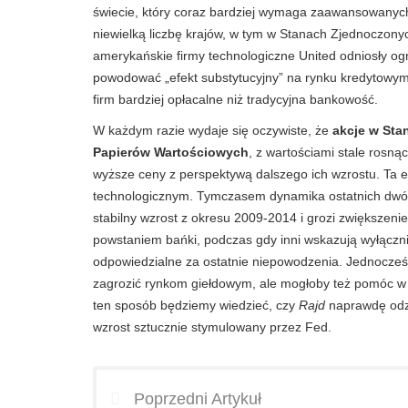
świecie, który coraz bardziej wymaga zaawansowanyc
niewielką liczbę krajów, w tym w Stanach Zjednoczonych
amerykańskie firmy technologiczne United odniosły ogr
powodować „efekt substytucyjny” na rynku kredytowym, 
firm bardziej opłacalne niż tradycyjna bankowość.
W każdym razie wydaje się oczywiste, że
akcje w Sta
Papierów Wartościowych
, z wartościami stale rosną
wyższe ceny z perspektywą dalszego ich wzrostu. Ta es
technologicznym. Tymczasem dynamika ostatnich dwóch
stabilny wzrost z okresu 2009-2014 i grozi zwiększeni
powstaniem bańki, podczas gdy inni wskazują wyłącznie
odpowiedzialne za ostatnie niepowodzenia. Jednocz
zagrozić rynkom giełdowym, ale mogłoby też pomóc w w
ten sposób będziemy wiedzieć, czy
Rajd
naprawdę odzwi
wzrost sztucznie stymulowany przez Fed.
Poprzedni Artykuł