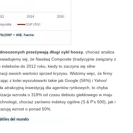
ednoczonych przeżywają długi cykl hossy
, chociaż analiza
owiadujemy się, że Nasdaq Composite (tradycyjnie związany z
indeksów do 2012 roku, kiedy to zaczyna się silne
zacji swoich wartości sprzed kryzysu. Widzimy więc, że firmy
ając z kolei wyszukiwarki takie jak Google (56%) i Yahoo!
yła atrakcyjną inwestycją dla agentów rynkowych, to chyba
alizacja wzrosła o 318% od czasu debiutu giełdowego w maju
chnologii, chociaż zarówno indeksy ogólne (S & P's 500), jak i
kazują wzrost o ponad 50%.