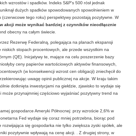
lkich wzrostów i spadków. Indeks S&P's 500 rósł jednak
ie uniknął dużych spadków spowodowanych spowolnieniem w
tu (czerwcowe tego roku) perspektywy pozostają pozytywne. W
 akcji może wynikać bardziej z czynników nieodłącznie
rend obecny na całym świecie.
rzez Rezerwę Federalną, polegająca na planach ekspansji
e niskich stopach procentowych, ale przede wszystkim na
nym (QE). Inicjatywy te, mające na celu poszerzenie bazy
dniosłyby ceny papierów wartościowych aktywów finansowych,
rocentowych (w konsekwencji wzrost cen obligacji) zniechęcił do
zekierowując uwagę opinii publicznej na akcje. W kraju takim
ólnie dotknięta inwestycjami na giełdzie, zjawisko to wydaje się
 i może przynajmniej częściowo wyjaśniać pozytywny trend na
samej gospodarce Ameryki Północnej: przy wzroście 2,6% w
onetarna Fed wydaje się coraz mniej potrzebna, biorąc pod
rozwijająca się gospodarka nie tylko zwiększa zyski spółek, ale
iki pozytywnie wpływają na cenę akcji. . Z drugiej strony, w