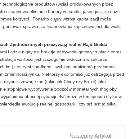
h technologicznie produktów (wciąż produkowanych przez
) i stopniowo eliminuje bariery w handlu, jasne jest, że duże
omne korzyści . Ponadto ciągły wzrost kapitalizacji może
ponieważ sprawia, że ​​finansowanie kapitałowe jest dla wielu
nach Zjednoczonych przeżywają realne
Rajd
Giełda
cymi i gdzie nigdy nie brakuje nabywców gotowych płacić coraz
kalacja wartości jest szczególnie widoczna w sektorze
 lat (z ostrymi spadkami i szybkimi odbiciami) przełamała
em zmienności rynku. Niektórzy ekonomiści już ostrzegają przed
 czynniki zewnętrzne (takie jak Chiny czy Brexit) jako
eśnie stopniowe wycofywanie bodźców monetarnych mogłoby
yjaśnieniu obecnej sytuacji. Być może w ten sposób i tylko w
erciedla ewolucję realnej gospodarki, czy też jest to tylko
Następny Artykuł