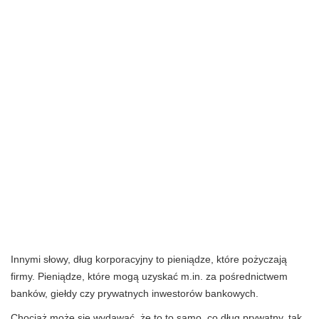
Innymi słowy, dług korporacyjny to pieniądze, które pożyczają
firmy. Pieniądze, które mogą uzyskać m.in. za pośrednictwem
banków, giełdy czy prywatnych inwestorów bankowych.
Chociaż może się wydawać, że to to samo, co dług prywatny, tak