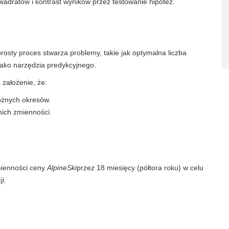
adratów i kontrast wyników przez testowanie hipotez.
prosty proces stwarza problemy, takie jak optymalna liczba
jako narzędzia predykcyjnego.
założenie, że:
różnych okresów.
ich zmienności.
mienności ceny
AlpineSki
przez 18 miesięcy (półtora roku) w celu
i.