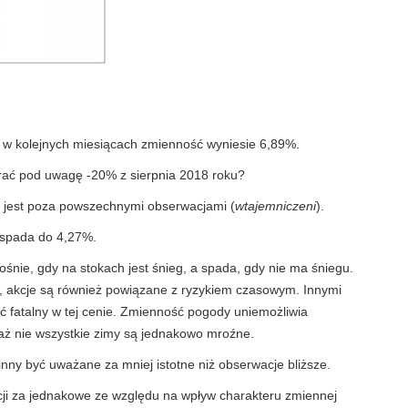
e w kolejnych miesiącach zmienność wyniesie 6,89%.
brać pod uwagę -20% z sierpnia 2018 roku?
 jest poza powszechnymi obserwacjami (
wtajemniczeni
).
 spada do 4,27%.
rośnie, gdy na stokach jest śnieg, a spada, gdy nie ma śniegu.
, akcje są również powiązane z ryzykiem czasowym. Innymi
ć fatalny w tej cenie. Zmienność pogody uniemożliwia
aż nie wszystkie zimy są jednakowo mroźne.
ny być uważane za mniej istotne niż obserwacje bliższe.
i za jednakowe ze względu na wpływ charakteru zmiennej