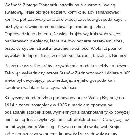
Ważność Złotego Standardu straciła na sile wraz z I wojną
światową. Kraje biorące udział w konflikcie, aby sfinansować
konflikt, potrzebowały znacznie więcej zasobów gospodarczych,
niż były uprawnione na podstawie posiadanego złota.
Doprowadziło to do tego, że wiele krajów wydrukowało więcej
papierowych pieniędzy, które nie były poparte rezerwami złota,
przez co system stracił znaczenie i ważność. Wiele lat później
wywołało to hiperinflację
w niektórych krajach, takich jak Niemcy.
Po wojnie wszelkie próby przywrócenia modelu spełzły na niczym.
Tak więc wykładniczy wzrost Stanów Zjednoczonych i dolara w XX
wieku był decydujący, potwierdzając się jako gospodarka i
światowa waluta referencyjna stulecia.
Klasyczny standard złota promowany przez Wielką Brytanię do
1914 r. został zastąpiony w 1925 r. modelem opartym na
posiadaniu sztabek złota wymiennych z banknotami tylko powyżej
minimalnej ilości i wykorzystaniu ich wielokrotności. Co więcej, tuż
przed wybuchem Wielkiego Kryzysu model ewoluował. Kraje,
które podążały za wzorcem, kupowały i sprzedawały waluty