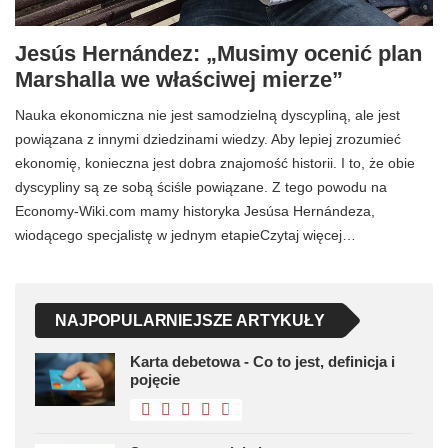
Jesús Hernández: „Musimy ocenić plan
Marshalla we właściwej mierze”
Nauka ekonomiczna nie jest samodzielną dyscypliną, ale jest
powiązana z innymi dziedzinami wiedzy. Aby lepiej zrozumieć
ekonomię, konieczna jest dobra znajomość historii. I to, że obie
dyscypliny są ze sobą ściśle powiązane. Z tego powodu na
Economy-Wiki.com mamy historyka Jesúsa Hernándeza,
wiodącego specjalistę w jednym etapieCzytaj więcej…
NAJPOPULARNIEJSZE ARTYKUŁY
Karta debetowa - Co to jest, definicja i
pojęcie