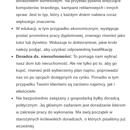
doradztwem biznesowym. Na przykład pytania dotyczące
komputerów, brandingu, kampanii reklamowych i innych
spraw. Jest to typ, który z każdym dniem nabiera coraz
większego znaczenia.
W edukacji, w tym przypadku ekonomicznym, występuje
postać promotora pracy dyplomowej, znanego również jako
tutor lub dyrektor. Wskazuje to doktorantowi, jakie kroki
należy podjąć, aby uzyskać odpowiednią kwalifikację.
Doradca ds. nieruchomości:
To pomaga nam wybrać
nasz dom lub nieruchomość. Ale nie tylko po to, aby go
kupić, również jeśli wybierzemy plan najmu, poprowadzi
nas on po opcjach dostępnych na rynku. Ponadto w tym
przypadku Twoimi klientami są zarówno najemcy, jak i
właściciele.
Nie bezpośrednio związany z gospodarką byłby doradcą
politycznym. Jej głównym zadaniem jest doradzanie liderom
w zakresie pracy do wykonania. Ma swój początek w
starożytnych królewskich doradcach, o których pisaliśmy już
wcześniej.