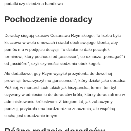
podatki czy dziedzina handlowa.
Pochodzenie doradcy
Doradcy sięgają czasów Cesarstwa Rzymskiego. Ta liczba była
kluczowa w wielu umowach i siadał obok swojego klienta, aby
pomóc mu w podjęciu decyzji. To działanie dało początek
terminowi, który pochodzi od „assessor”, co oznacza „pomagać” i
od „assidēre”, czyli czynności siedzenia obok kogoś.
Ale dodatkowo, gdy Rzym wysyłał prezydenta do dowolnej
prowincji, towarzyszył mu „jurisconsult”, który działał jako doradca.
Później, w monarchiach takich jak hiszpańska, termin ten był
używany w odniesieniu do doradców króla, którzy doradzali mu w
administrowaniu królestwem. Z biegiem lat, jak zobaczymy
poniżej, przybrała ona bardzo różne znaczenia, ale wspólną
cechą jest doradzanie innym.