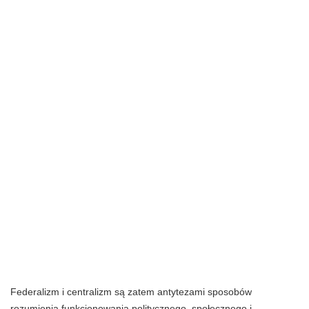
Federalizm i centralizm są zatem antytezami sposobów
rozumienia funkcjonowania politycznego, społecznego i