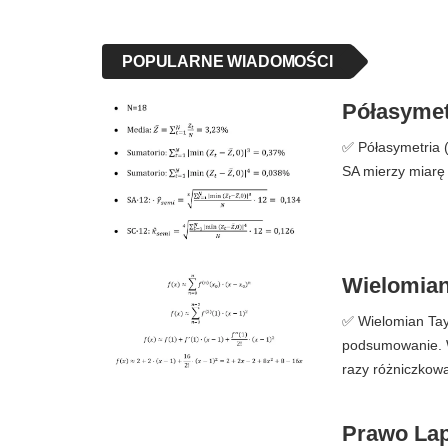
POPULARNE WIADOMOŚCI
Półasymetr
✅ Półasymetria (S
SA mierzy miarę 
Wielomian 
✅ Wielomian Taylo
podsumowanie. W
razy różniczkowa
Prawo Lapl