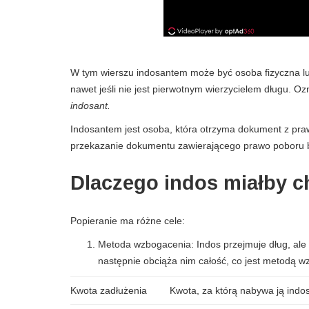
W tym wierszu indosantem może być osoba fizyczna l
nawet jeśli nie jest pierwotnym wierzycielem długu. Oz
indosant.
Indosantem jest osoba, która otrzyma dokument z pra
przekazanie dokumentu zawierającego prawo poboru b
Dlaczego indos miałby c
Popieranie ma różne cele:
Metoda wzbogacenia: Indos przejmuje dług, ale 
następnie obciąża nim całość, co jest metodą w
Kwota zadłużenia
Kwota, za którą nabywa ją indo