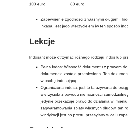
100 euro
80 euro
Zapewnienie zgodności z własnymi długami: Ind
inkasa, jest jego wierzycielem iw ten sposób in
Lekcje
Indosant może otrzymać różnego rodzaju indos lub p
Pełna indos: Własność dokumentu z prawem do 
dokumencie zostaje przeniesiona. Ten dokument
w osobę indosującą.
Ograniczona indosa: jest to ta używana do osią
wierzyciela z powodu niemożności samodzielneg
jedynie przekazuje prawo do działania w imieniu 
zagwarantowania spłaty własnych długów, ten r
windykacji jest po prostu przesyłany w celu zap