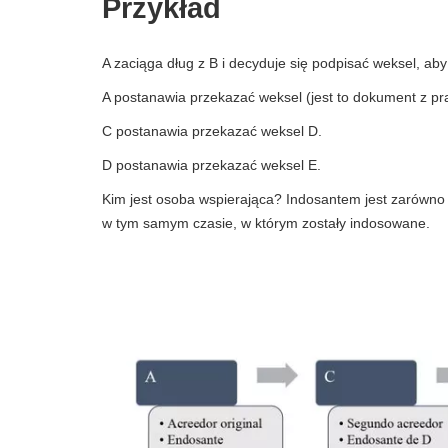
Przykład
A zaciąga dług z B i decyduje się podpisać weksel, ab
A postanawia przekazać weksel (jest to dokument z p
C postanawia przekazać weksel D.
D postanawia przekazać weksel E.
Kim jest osoba wspierająca? Indosantem jest zarówno 
w tym samym czasie, w którym zostały indosowane.