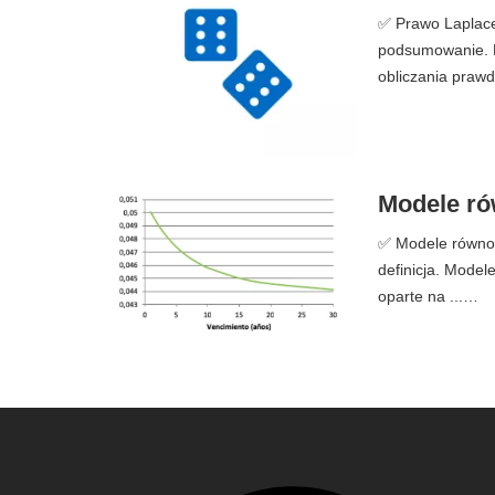
✅ Prawo Laplace'a
podsumowanie. 
obliczania praw
Modele ró
✅ Modele równowa
definicja. Mode
oparte na ...…