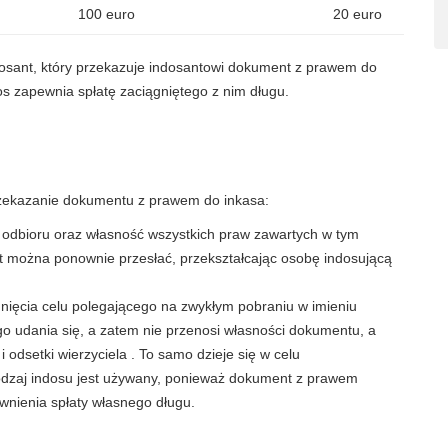
100 euro
20 euro
osant, który przekazuje indosantowi dokument z prawem do
dos zapewnia spłatę zaciągniętego z nim długu.
rzekazanie dokumentu z prawem do inkasa:
odbioru oraz własność wszystkich praw zawartych w tym
 można ponownie przesłać, przekształcając osobę indosującą
gnięcia celu polegającego na zwykłym pobraniu w imieniu
o udania się, a zatem nie przenosi własności dokumentu, a
i odsetki wierzyciela . To samo dzieje się w celu
odzaj indosu jest używany, ponieważ dokument z prawem
ewnienia spłaty własnego długu.