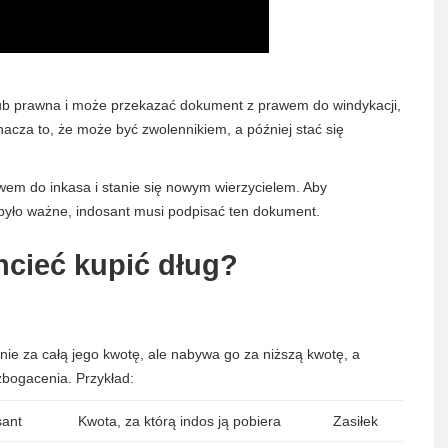
ub prawna i może przekazać dokument z prawem do windykacji,
nacza to, że może być zwolennikiem, a później stać się
wem do inkasa i stanie się nowym wierzycielem. Aby
yło ważne, indosant musi podpisać ten dokument.
hcieć kupić dług?
nie za całą jego kwotę, ale nabywa go za niższą kwotę, a
zbogacenia. Przykład:
sant
Kwota, za którą indos ją pobiera
Zasiłek