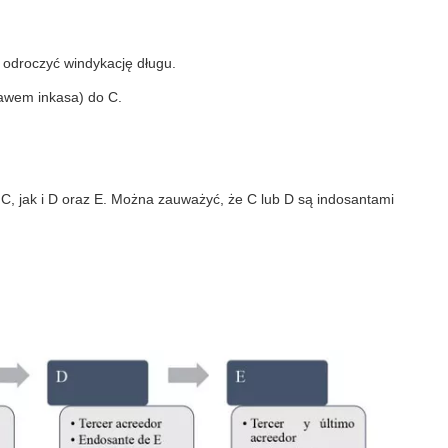
y odroczyć windykację długu.
rawem inkasa) do C.
C, jak i D oraz E. Można zauważyć, że C lub D są indosantami