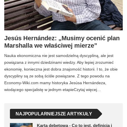
Jesús Hernández: „Musimy ocenić plan
Marshalla we właściwej mierze”
Nauka ekonomiczna nie jest samodzielną dyscypliną, ale jest
powiązana z innymi dziedzinami wiedzy. Aby lepiej zrozumieć
ekonomię, konieczna jest dobra znajomość historii. I to, że obie
dyscypliny są ze sobą ściśle powiązane. Z tego powodu na
Economy-Wiki.com mamy historyka Jesúsa Hernándeza,
wiodącego specjalistę w jednym etapieCzytaj więcej…
NAJPOPULARNIEJSZE ARTYKUŁY
Karta debetowa - Co to jest, definicja i