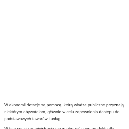
W ekonomii dotacje są pomocą, którą władze publiczne przyznają
niektórym obywatelom, głównie w celu zapewnienia dostępu do
podstawowych towarów i usług.
W tym sensie administracja może obniżyć cenę produktu dla