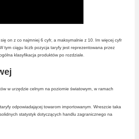
się on z co najmniej 6 cyfr, a maksymalnie z 10. Im więcej cyfr
W tym ciągu liczb pozycja taryfy jest reprezentowana przez
 ogólna klasyfikacja produktów po rozdziale.
wej
duktów w urzędzie celnym na poziomie światowym, w ramach
 taryfy odpowiadającej towarom importowanym. Wreszcie taka
i solidnych statystyk dotyczących handlu zagranicznego na