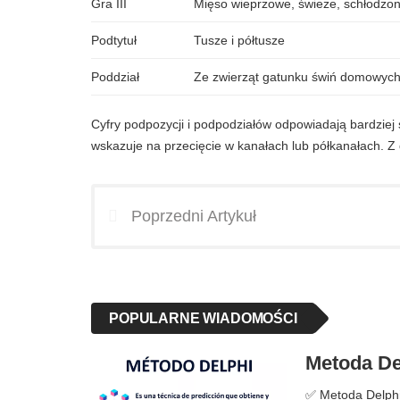
Gra III
Mięso wieprzowe, świeże, schłodzo
Podtytuł
Tusze i półtusze
Poddział
Ze zwierząt gatunku świń domowyc
Cyfry podpozycji i podpodziałów odpowiadają bardzie
wskazuje na przecięcie w kanałach lub półkanałach. Z 
Poprzedni Artykuł
POPULARNE WIADOMOŚCI
Metoda Del
✅ Metoda Delphi |