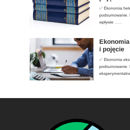
✅ Ekonomia heter
podsumowanie. E
wpływie ...…
Ekonomia e
i pojęcie
✅ Ekonomia ekspe
podsumowanie. E
eksperymentalne