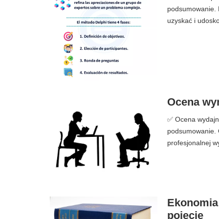
podsumowanie. M
uzyskać i udosko
Ocena wyni
✅ Ocena wydajnośc
podsumowanie. O
profesjonalnej w
Ekonomia h
pojęcie