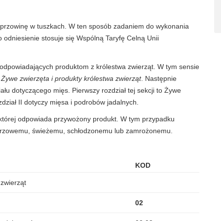
eprzowinę w tuszkach. W ten sposób zadaniem do wykonania
ako odniesienie stosuje się Wspólną Taryfę Celną Unii
 odpowiadających produktom z królestwa zwierząt. W tym sensie
:
Żywe zwierzęta i produkty królestwa zwierząt
. Następnie
ału dotyczącego mięs. Pierwszy rozdział tej sekcji to Żywe
ział II dotyczy mięsa i podrobów jadalnych.
ę, której odpowiada przywożony produkt. W tym przypadku
ieprzowemu, świeżemu, schłodzonemu lub zamrożonemu.
KOD
 zwierząt
02