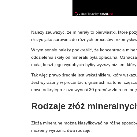
Należy zauważyć, że minerały to pierwiastki, które poz
służyć jako surowiec do różnych procesów przemysłowyc
W tym sensie należy podkreślić, że koncentracja mine
oddzieleniu skały od minerału była opłacalna. Oznacza 
mała, koszt jego wydobycia byłby wyższy niż ten, który
Tak więc prawo średnie jest wskaźnikiem, który wskaz
Jest wyrażony w procentach, gramach na tonę, częściac
nowo odkrytego złoża wynosi 30 gramów złota na tonę
Rodzaje złóż mineralnyc
Złoża mineralne można klasyfikować na różne sposoby.
możemy wyróżnić dwa rodzaje: