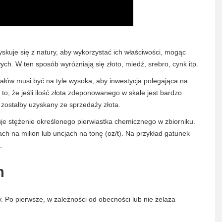
yskuje się z natury, aby wykorzystać ich właściwości, mogąc
h. W ten sposób wyróżniają się złoto, miedź, srebro, cynk itp.
rałów musi być na tyle wysoka, aby inwestycja polegająca na
to, że jeśli ilość złota zdeponowanego w skale jest bardzo
 zostałby uzyskany ze sprzedaży złota.
uje stężenie określonego pierwiastka chemicznego w zbiorniku.
h na milion lub uncjach na tonę (oz/t). Na przykład gatunek
.
h
 Po pierwsze, w zależności od obecności lub nie żelaza