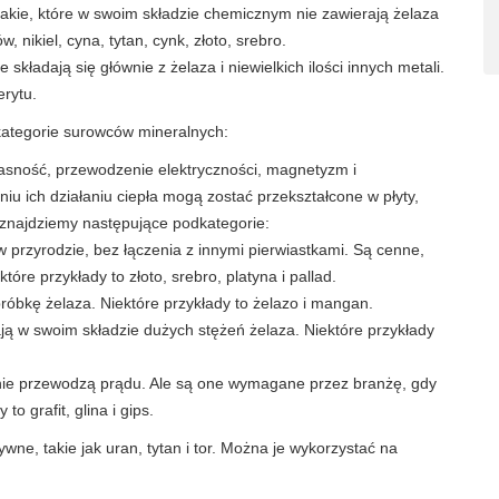
takie, które w swoim składzie chemicznym nie zawierają żelaza
, nikiel, cyna, tytan, cynk, złoto, srebro.
e składają się głównie z żelaza i niewielkich ilości innych metali.
erytu.
 kategorie surowców mineralnych:
jasność, przewodzenie elektryczności, magnetyzm i
niu ich działaniu ciepła mogą zostać przekształcone w płyty,
ji znajdziemy następujące podkategorie:
 przyrodzie, bez łączenia z innymi pierwiastkami. Są cenne,
óre przykłady to złoto, srebro, platyna i pallad.
óbkę żelaza. Niektóre przykłady to żelazo i mangan.
rają w swoim składzie dużych stężeń żelaza. Niektóre przykłady
nie przewodzą prądu. Ale są one wymagane przez branżę, gdy
o grafit, glina i gips.
ne, takie jak uran, tytan i tor. Można je wykorzystać na