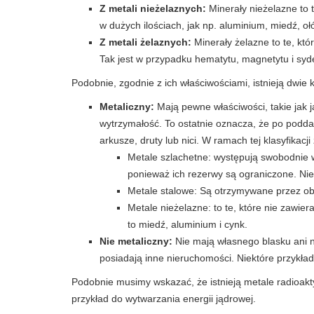
Z metali nieżelaznych:
Minerały nieżelazne to 
w dużych ilościach, jak np. aluminium, miedź, ołów
Z metali żelaznych:
Minerały żelazne to te, któr
Tak jest w przypadku hematytu, magnetytu i syd
Podobnie, zgodnie z ich właściwościami, istnieją dwie
Metaliczny:
Mają pewne właściwości, takie jak 
wytrzymałość. To ostatnie oznacza, że ​​po podda
arkusze, druty lub nici. W ramach tej klasyfikac
Metale szlachetne: występują swobodnie w
ponieważ ich rezerwy są ograniczone. Niekt
Metale stalowe: Są otrzymywane przez obr
Metale nieżelazne: to te, które nie zawie
to miedź, aluminium i cynk.
Nie metaliczny:
Nie mają własnego blasku ani 
posiadają inne nieruchomości. Niektóre przykłady t
Podobnie musimy wskazać, że istnieją metale radioaktyw
przykład do wytwarzania energii jądrowej.