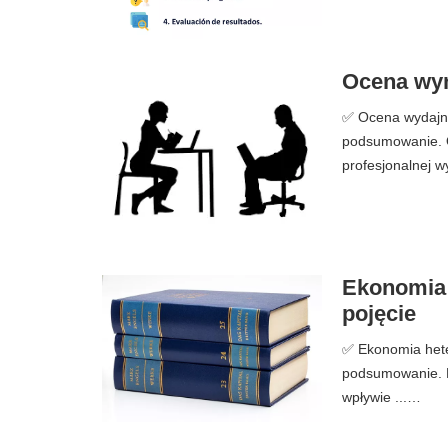
Ocena wyni
✅ Ocena wydajnośc
podsumowanie. O
profesjonalnej w
Ekonomia h
pojęcie
✅ Ekonomia heter
podsumowanie. E
wpływie ...…