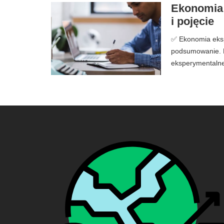
Ekonomia e
i pojęcie
✅ Ekonomia ekspe
podsumowanie. E
eksperymentalne