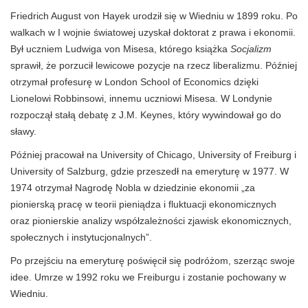
Friedrich August von Hayek urodził się w Wiedniu w 1899 roku. Po
walkach w I wojnie światowej uzyskał doktorat z prawa i ekonomii.
Był uczniem Ludwiga von Misesa, którego książka
Socjalizm
sprawił, że porzucił lewicowe pozycje na rzecz liberalizmu. Później
otrzymał profesurę w London School of Economics dzięki
Lionelowi Robbinsowi, innemu uczniowi Misesa. W Londynie
rozpoczął stałą debatę z J.M. Keynes, który wywindował go do
sławy.
Później pracował na University of Chicago, University of Freiburg i
University of Salzburg, gdzie przeszedł na emeryturę w 1977. W
1974 otrzymał Nagrodę Nobla w dziedzinie ekonomii „za
pionierską pracę w teorii pieniądza i fluktuacji ekonomicznych
oraz pionierskie analizy współzależności zjawisk ekonomicznych,
społecznych i instytucjonalnych”.
Po przejściu na emeryturę poświęcił się podróżom, szerząc swoje
idee. Umrze w 1992 roku we Freiburgu i zostanie pochowany w
Wiedniu.