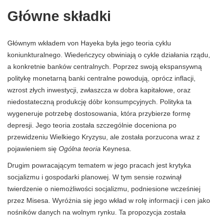
Główne składki
Głównym wkładem von Hayeka była jego teoria cyklu
koniunkturalnego. Wiedeńczycy obwiniają o cykle działania rządu,
a konkretnie banków centralnych. Poprzez swoją ekspansywną
politykę monetarną banki centralne powodują, oprócz inflacji,
wzrost złych inwestycji, zwłaszcza w dobra kapitałowe, oraz
niedostateczną produkcję dóbr konsumpcyjnych. Polityka ta
wygeneruje potrzebę dostosowania, która przybierze formę
depresji. Jego teoria została szczególnie doceniona po
przewidzeniu Wielkiego Kryzysu, ale została porzucona wraz z
pojawieniem się
Ogólna teoria
Keynesa.
Drugim powracającym tematem w jego pracach jest krytyka
socjalizmu i gospodarki planowej. W tym sensie rozwinął
twierdzenie o niemożliwości socjalizmu, podniesione wcześniej
przez Misesa. Wyróżnia się jego wkład w rolę informacji i cen jako
nośników danych na wolnym rynku. Ta propozycja została