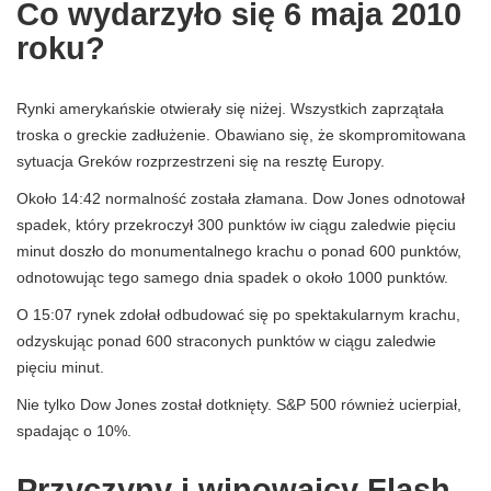
Co wydarzyło się 6 maja 2010
roku?
Rynki amerykańskie otwierały się niżej. Wszystkich zaprzątała
troska o greckie zadłużenie. Obawiano się, że skompromitowana
sytuacja Greków rozprzestrzeni się na resztę Europy.
Około 14:42 normalność została złamana. Dow Jones odnotował
spadek, który przekroczył 300 punktów iw ciągu zaledwie pięciu
minut doszło do monumentalnego krachu o ponad 600 punktów,
odnotowując tego samego dnia spadek o około 1000 punktów.
O 15:07 rynek zdołał odbudować się po spektakularnym krachu,
odzyskując ponad 600 straconych punktów w ciągu zaledwie
pięciu minut.
Nie tylko Dow Jones został dotknięty. S&P 500 również ucierpiał,
spadając o 10%.
Przyczyny i winowajcy Flash