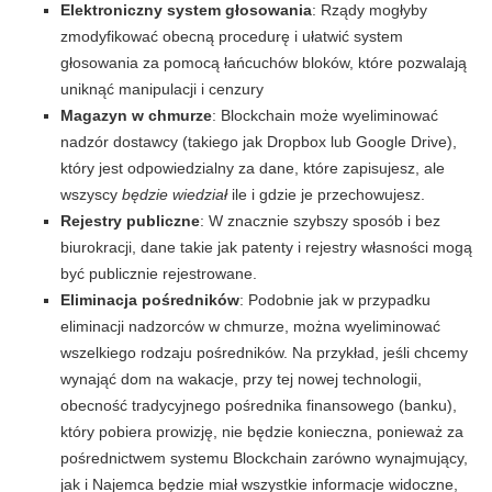
Elektroniczny system głosowania
: Rządy mogłyby
zmodyfikować obecną procedurę i ułatwić system
głosowania za pomocą łańcuchów bloków, które pozwalają
uniknąć manipulacji i cenzury
Magazyn w chmurze
: Blockchain może wyeliminować
nadzór dostawcy (takiego jak Dropbox lub Google Drive),
który jest odpowiedzialny za dane, które zapisujesz, ale
wszyscy
będzie wiedział
ile i gdzie je przechowujesz.
Rejestry publiczne
: W znacznie szybszy sposób i bez
biurokracji, dane takie jak patenty i rejestry własności mogą
być publicznie rejestrowane.
Eliminacja pośredników
: Podobnie jak w przypadku
eliminacji nadzorców w chmurze, można wyeliminować
wszelkiego rodzaju pośredników. Na przykład, jeśli chcemy
wynająć dom na wakacje, przy tej nowej technologii,
obecność tradycyjnego pośrednika finansowego (banku),
który pobiera prowizję, nie będzie konieczna, ponieważ za
pośrednictwem systemu Blockchain zarówno wynajmujący,
jak i Najemca będzie miał wszystkie informacje widoczne,