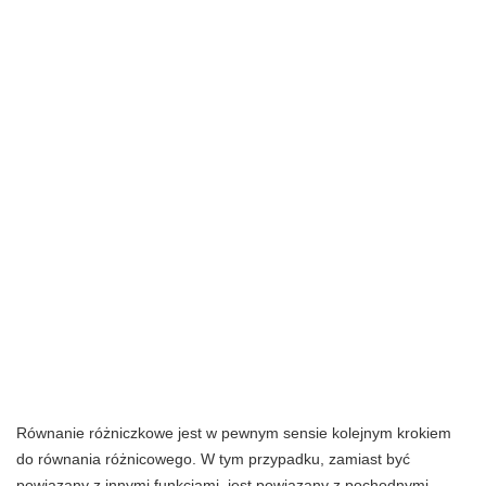
Równanie różniczkowe jest w pewnym sensie kolejnym krokiem
do równania różnicowego. W tym przypadku, zamiast być
powiązany z innymi funkcjami, jest powiązany z pochodnymi