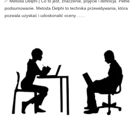
✅ Metoda Delphi | Co to jest, znaczenie, pojęcie i definicja. Pełne
podsumowanie. Metoda Delphi to technika przewidywania, która
pozwala uzyskać i udoskonalić oceny ...…