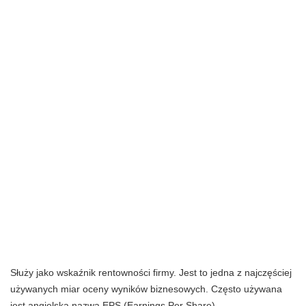
Służy jako wskaźnik rentowności firmy. Jest to jedna z najczęściej
używanych miar oceny wyników biznesowych. Często używana
jest angielska nazwa EPS (Earnings Per Share).