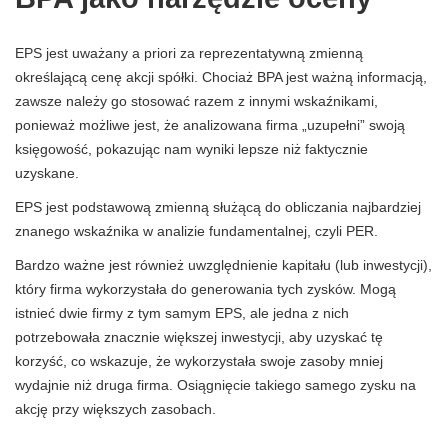
EPS jest uważany a priori za reprezentatywną zmienną
określającą cenę akcji spółki. Chociaż BPA jest ważną informacją,
zawsze należy go stosować razem z innymi wskaźnikami,
ponieważ możliwe jest, że analizowana firma „uzupełni” swoją
księgowość, pokazując nam wyniki lepsze niż faktycznie
uzyskane.
EPS jest podstawową zmienną służącą do obliczania najbardziej
znanego wskaźnika w analizie fundamentalnej, czyli PER.
Bardzo ważne jest również uwzględnienie kapitału (lub inwestycji),
który firma wykorzystała do generowania tych zysków. Mogą
istnieć dwie firmy z tym samym EPS, ale jedna z nich
potrzebowała znacznie większej inwestycji, aby uzyskać tę
korzyść, co wskazuje, że wykorzystała swoje zasoby mniej
wydajnie niż druga firma. Osiągnięcie takiego samego zysku na
akcję przy większych zasobach.