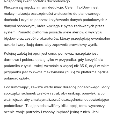
Rozpocznij zwrot podatku dochodowego
Kluczem są między innymi dedukcje. Celem TaxDown jest
maksymalizacja oszczędności w stosunku do planowanego
dochodu i czyni to poprzez krzyżowanie danych podatkowych z
danymi osobowymi, które wyciąga z pytań zadawanych przez
system. Ponadto platforma posiada wiele alertów o wykryciu
błędów oraz zespół prokuratorów, którzy przeglądają ewentualne
awarie i weryfikują dane, aby zapewnić prawidłowy wynik.
Kolejną zaletą tej opcji jest cena, ponieważ narzędzie jest
darmowe i pobiera opłatę tylko w przypadku, gdy korzyść dla
podatnika z tytułu trakcji wzrośnie o więcej niż 35 €, czyli w takim
przypadku jest to kwota maksymalna (€ 35) że platforma będzie
pobierać opłaty.
Podsumowując, zawsze warto mieć doradcę podatkowego, który
sporządzi rachunek zysków i strat, aby uniknąć pomyłek, a co
ważniejsze, aby zmaksymalizować oszczędności odpowiadające
podatnikowi. Tutaj przedstawiliśmy kilka opcji, teraz wystarczy
ocenić swoje potrzeby i zasoby i wybrać jedną z nich. Jeśli